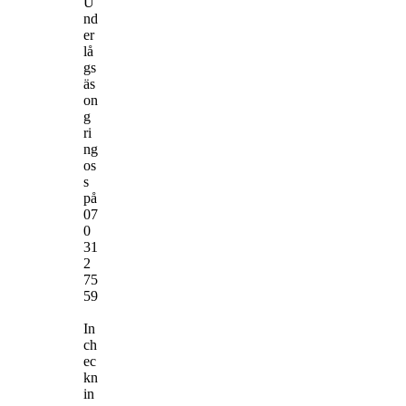
U
nd
er
lå
gs
äs
on
g
ri
ng
os
s
på
07
0
31
2
75
59
In
ch
ec
kn
in