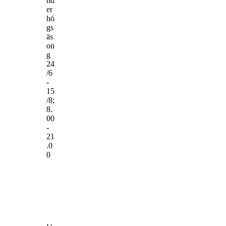
nd
er
hö
gs
äs
on
g
24
/6
-
15
/8;
8.
00
-
21
.0
0