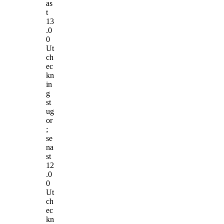
as
t
13
.0
0
Ut
ch
ec
kn
in
g
st
ug
or
;
se
na
st
12
.0
0
Ut
ch
ec
kn