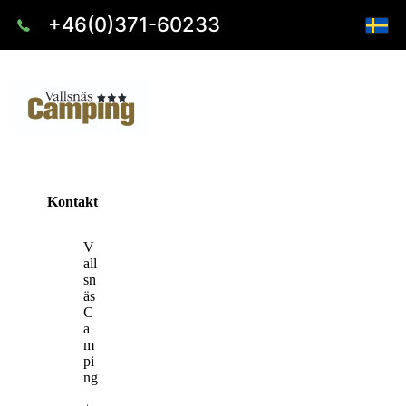
+46(0)371-60233
Kontakt
V
all
sn
äs
C
a
m
pi
ng